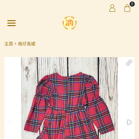
0
主頁
格仔長裙