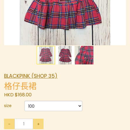
BLACKPINK (SHOP 35)
格仔長裙
HKD $168.00
size
-
+