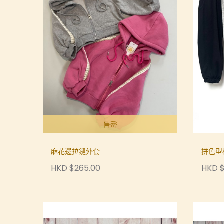
售罄
麻花邊拉鏈外套
拼色型
HKD $265.00
HKD $